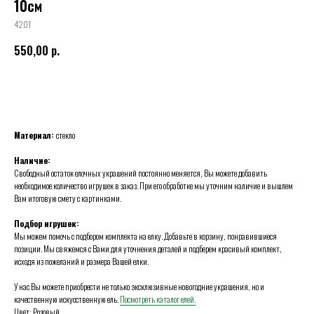
10см
4201
550,00
р.
BUY NOW
Материал:
стекло
Наличие:
Свободный остаток елочных украшений постоянно меняется, Вы можете добавить
необходимое количество игрушек в заказ. При его обработке мы уточним наличие и вышлем
Вам итоговую смету с картинками.
Подбор игрушек:
Мы можем помочь с подбором комплекта на елку. Добавьте в корзину, понравившиеся
позиции. Мы свяжемся с Вами для уточнения деталей и подберем красивый комплект,
исходя из пожеланий и размера Вашей елки.
У нас Вы можете приобрести не только эксклюзивные новогодние украшения, но и
качественную искусственную ель.
Посмотреть каталог елей.
Цвет: Розовый