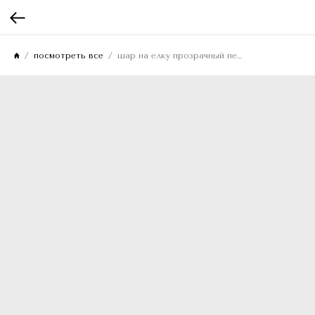
посмотреть все
шар на елку прозрачный перламутровый в виде юлы 11см