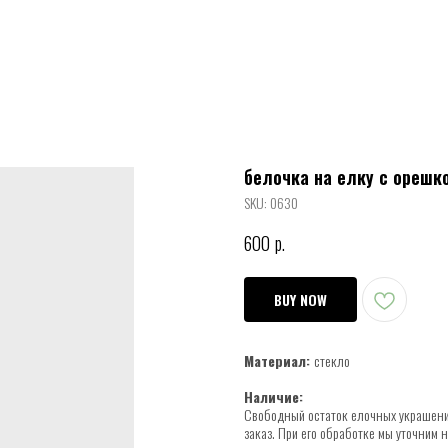
белочка на елку с орешк
SKU:
0630
600
р.
BUY NOW
Материал:
стекло
Наличие:
Свободный остаток елочных украшений
заказ. При его обработке мы уточним 