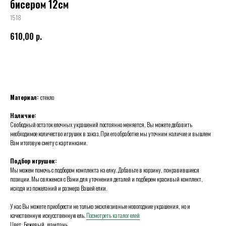
бисером 12см
1518
610,00
р.
BUY NOW
Материал:
стекло
Наличие:
Свободный остаток елочных украшений постоянно меняется, Вы можете добавить
необходимое количество игрушек в заказ. При его обработке мы уточним наличие и вышлем
Вам итоговую смету с картинками.
Подбор игрушек:
Мы можем помочь с подбором комплекта на елку. Добавьте в корзину, понравившиеся
позиции. Мы свяжемся с Вами для уточнения деталей и подберем красивый комплект,
исходя из пожеланий и размера Вашей елки.
У нас Вы можете приобрести не только эксклюзивные новогодние украшения, но и
качественную искусственную ель.
Посмотреть каталог елей
Цвет: Бежевый, шампань