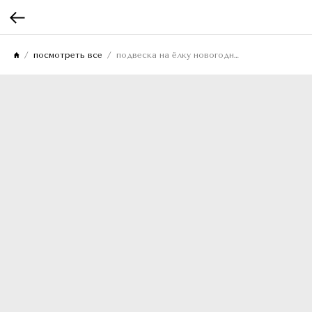
посмотреть все
подвеска на ёлку новогодняя, калабаш золотой 18см