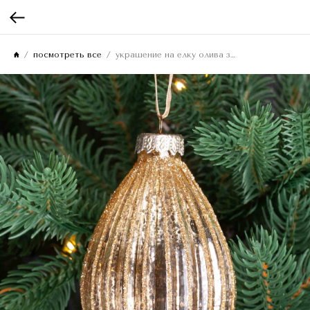
посмотреть все
украшение на елку олива золотая в полоску 12см