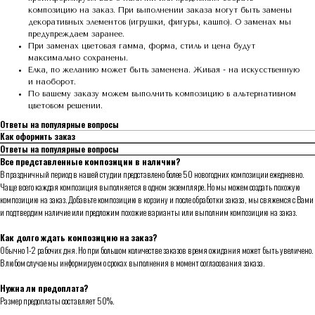
композицию на заказ. При выполнении заказа могут быть замены
декоративных элементов (игрушки, фигуры, кашпо). О заменах мы
предупреждаем заранее.
При заменах цветовая гамма, форма, стиль и цена будут
максимально сохранены.
Елка, по желанию может быть заменена. Живая - на искусственную
и наоборот.
По вашему заказу можем выполнить композицию в альтернативном
цветовом решении.
Ответы на популярные вопросы
Как оформить заказ
Ответы на популярные вопросы
Все представленные композиции в наличии?
В праздничный период в нашей студии представлено более 50 новогодних композиции ежедневно.
Чаще всего каждая композиция выполняется в одном экземпляре. Но мы можем создать похожую
композицию на заказ. Добавьте композицию в корзину и после обработки заказа, мы свяжемся с Вами
и подтвердим наличие или предложим похожие варианты или выполним композицию на заказ.
Как долго ждать композицию на заказ?
Обычно 1-2 рабочих дня. Но при большом количестве заказов время ожидания может быть увеличено.
В любом случае мы информируем о сроках выполнения в момент согласования заказа.
Нужна ли предоплата?
Размер предоплаты составляет 50%.