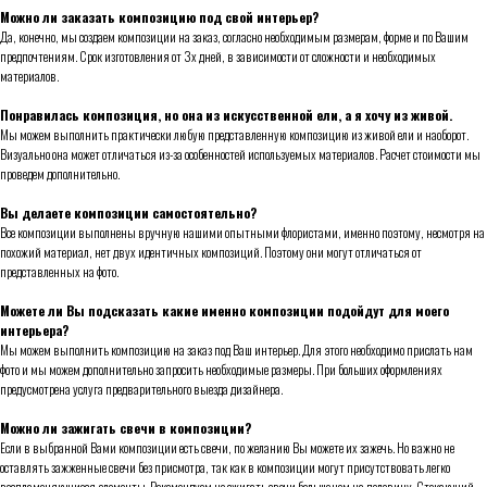
Можно ли заказать композицию под свой интерьер?
Да, конечно, мы создаем композиции на заказ, согласно необходимым размерам, форме и по Вашим
предпочтениям. Срок изготовления от 3х дней, в зависимости от сложности и необходимых
материалов.
Понравилась композиция, но она из искусственной ели, а я хочу из живой.
Мы можем выполнить практически любую представленную композицию из живой ели и наоборот.
Визуально она может отличаться из-за особенностей используемых материалов. Расчет стоимости мы
проведем дополнительно.
Вы делаете композиции самостоятельно?
Все композиции выполнены вручную нашими опытными флористами, именно поэтому, несмотря на
похожий материал, нет двух идентичных композиций. Поэтому они могут отличаться от
представленных на фото.
Можете ли Вы подсказать какие именно композиции подойдут для моего
интерьера?
Мы можем выполнить композицию на заказ под Ваш интерьер. Для этого необходимо прислать нам
фото и мы можем дополнительно запросить необходимые размеры. При больших оформлениях
предусмотрена услуга предварительного выезда дизайнера.
Можно ли зажигать свечи в композиции?
Если в выбранной Вами композиции есть свечи, по желанию Вы можете их зажечь. Но важно не
оставлять зажженные свечи без присмотра, так как в композиции могут присутствовать легко
воспламеняющиеся элементы. Рекомендуем не сжигать свечи больше чем на половину. Стекающий