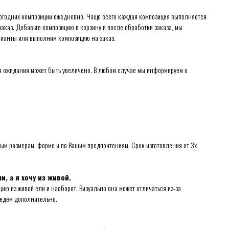
огодних композиции ежедневно. Чаще всего каждая композиция выполняется
аказ. Добавьте композицию в корзину и после обработки заказа, мы
рианты или выполним композицию на заказ.
я ожидания может быть увеличено. В любом случае мы информируем о
мым размерам, форме и по Вашим предпочтениям. Срок изготовления от 3х
, а я хочу из живой.
 из живой ели и наоборот. Визуально она может отличаться из-за
ведем дополнительно.