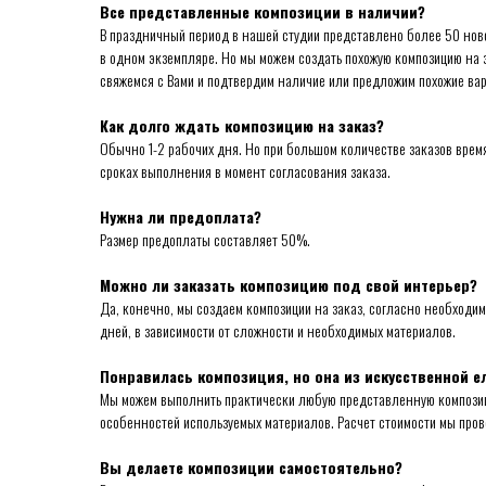
Все представленные композиции в наличии?
В праздничный период в нашей студии представлено более 50 нов
в одном экземпляре. Но мы можем создать похожую композицию на з
свяжемся с Вами и подтвердим наличие или предложим похожие ва
Как долго ждать композицию на заказ?
Обычно 1-2 рабочих дня. Но при большом количестве заказов врем
сроках выполнения в момент согласования заказа.
Нужна ли предоплата?
Размер предоплаты составляет 50%.
Можно ли заказать композицию под свой интерьер?
Да, конечно, мы создаем композиции на заказ, согласно необходи
дней, в зависимости от сложности и необходимых материалов.
Понравилась композиция, но она из искусственной ели
Мы можем выполнить практически любую представленную композицию
особенностей используемых материалов. Расчет стоимости мы про
Вы делаете композиции самостоятельно?