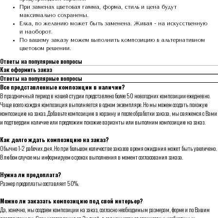
При заменах цветовая гамма, форма, стиль и цена будут
максимально сохранены.
Елка, по желанию может быть заменена. Живая - на искусственную
и наоборот.
По вашему заказу можем выполнить композицию в альтернативном
цветовом решении.
Ответы на популярные вопросы
Как оформить заказ
Ответы на популярные вопросы
Все представленные композиции в наличии?
В праздничный период в нашей студии представлено более 50 новогодних композиции ежедневно.
Чаще всего каждая композиция выполняется в одном экземпляре. Но мы можем создать похожую
композицию на заказ. Добавьте композицию в корзину и после обработки заказа, мы свяжемся с Вами
и подтвердим наличие или предложим похожие варианты или выполним композицию на заказ.
Как долго ждать композицию на заказ?
Обычно 1-2 рабочих дня. Но при большом количестве заказов время ожидания может быть увеличено.
В любом случае мы информируем о сроках выполнения в момент согласования заказа.
Нужна ли предоплата?
Размер предоплаты составляет 50%.
Можно ли заказать композицию под свой интерьер?
Да, конечно, мы создаем композиции на заказ, согласно необходимым размерам, форме и по Вашим