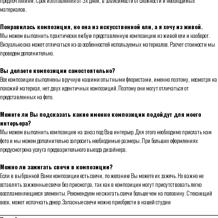
предпочтениям. Срок изготовления от 3х дней, в зависимости от сложности и необходимых
материалов.
Понравилась композиция, но она из искусственной ели, а я хочу из живой.
Мы можем выполнить практически любую представленную композицию из живой ели и наоборот.
Визуально она может отличаться из-за особенностей используемых материалов. Расчет стоимости мы
проведем дополнительно.
Вы делаете композиции самостоятельно?
Все композиции выполнены вручную нашими опытными флористами, именно поэтому, несмотря на
похожий материал, нет двух идентичных композиций. Поэтому они могут отличаться от
представленных на фото.
Можете ли Вы подсказать какие именно композиции подойдут для моего
интерьера?
Мы можем выполнить композицию на заказ под Ваш интерьер. Для этого необходимо прислать нам
фото и мы можем дополнительно запросить необходимые размеры. При больших оформлениях
предусмотрена услуга предварительного выезда дизайнера.
Можно ли зажигать свечи в композиции?
Если в выбранной Вами композиции есть свечи, по желанию Вы можете их зажечь. Но важно не
оставлять зажженные свечи без присмотра, так как в композиции могут присутствовать легко
воспламеняющиеся элементы. Рекомендуем не сжигать свечи больше чем на половину. Стекающий
воск, может испачкать декор. Запасные свечи можно приобрести в нашей студии