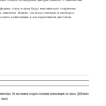
ных элементов (игрушки, фигуры, кашпо). О заменах мы
 форма, стиль и цена будут максимально сохранены.
 заменена. Живая - на искусственную и наоборот.
олнить композицию в альтернативном цветовом
емпляре. Но мы можем создать похожую композицию на заказ. Добавьте
 заказ.