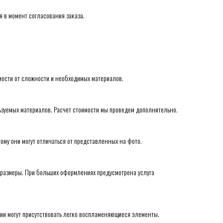
 в момент согласования заказа.
мости от сложности и необходимых материалов.
ьзуемых материалов. Расчет стоимости мы проведем дополнительно.
му они могут отличаться от представленных на фото.
 размеры. При больших оформлениях предусмотрена услуга
иции могут присутствовать легко воспламеняющиеся элементы.