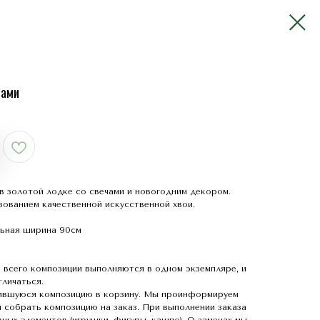
чами
в золотой лодке со свечами и новогодним декором.
зованием качественной искусственной хвои.
льная ширина 90см
 всего композиции выполняются в одном экземпляре, и
личаться.
ившуюся композицию в корзину. Мы проинформируем
 собрать композицию на заказ. При выполнении заказа