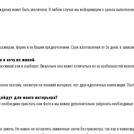
жидания может быть увеличено. В любом случае мы информируем о сроках выполнения
размерам, форме и по Вашим предпочтениям. Срок изготовления от 3х дней, в зависи
а я хочу из живой.
 живой ели и наоборот. Визуально она может отличаться из-за особенностей испол
но поэтому, несмотря на похожий материал, нет двух идентичных композиций. Поэто
дойдут для моего интерьера?
го необходимо прислать нам фото и мы можем дополнительно запросить необходимые
х зажечь. Но важно не оставлять зажженные свечи без присмотра, так как в композ