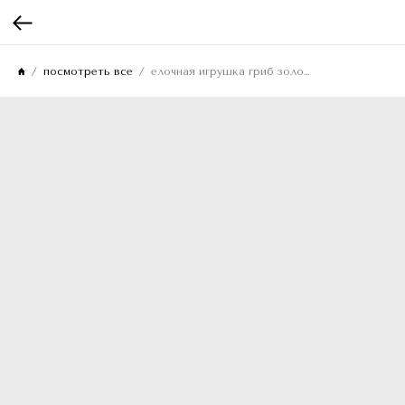
посмотреть все
елочная игрушка гриб золотой с бисерной шляпкой 7см