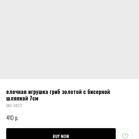
елочная игрушка гриб золотой с бисерной
шляпкой 7см
SKU:
0823
410
р.
BUY NOW