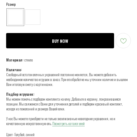
Размер
BUY NOW
Материал:
стекло
Наличие:
Свободный остаток елочных украшений постоянно меняется, Вы можете добавить
необходимое количество игрушек в заказ. При его обработке мы уточним наличие и вышлем
Вам итоговую смету с картинками.
Подбор игрушек:
Мы можем помочь с подбором комплекта на елку. Добавьте в корзину, понравившиеся
позиции. Мы свяжемся с Вами для уточнения деталей и подберем красивый комплект,
исходя из пожеланий и размера Вашей елки.
У нас Вы можете приобрести не только эксклюзивные новогодние украшения, но и
качественную искусственную ель.
Посмотреть каталог елей
Цвет: Голубой, синий