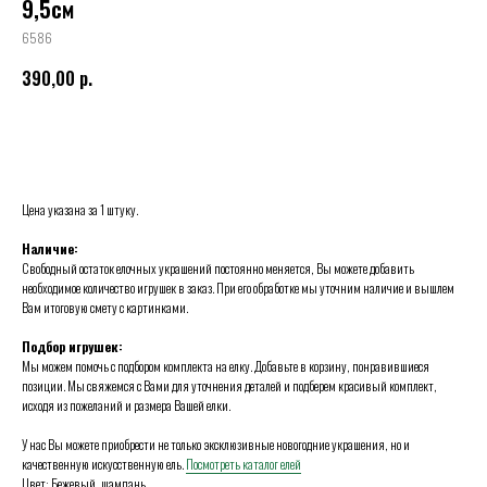
9,5см
6586
390,00
р.
BUY NOW
Цена указана за 1 штуку.
Наличие:
Свободный остаток елочных украшений постоянно меняется, Вы можете добавить
необходимое количество игрушек в заказ. При его обработке мы уточним наличие и вышлем
Вам итоговую смету с картинками.
Подбор игрушек:
Мы можем помочь с подбором комплекта на елку. Добавьте в корзину, понравившиеся
позиции. Мы свяжемся с Вами для уточнения деталей и подберем красивый комплект,
исходя из пожеланий и размера Вашей елки.
У нас Вы можете приобрести не только эксклюзивные новогодние украшения, но и
качественную искусственную ель.
Посмотреть каталог елей
Цвет: Бежевый, шампань