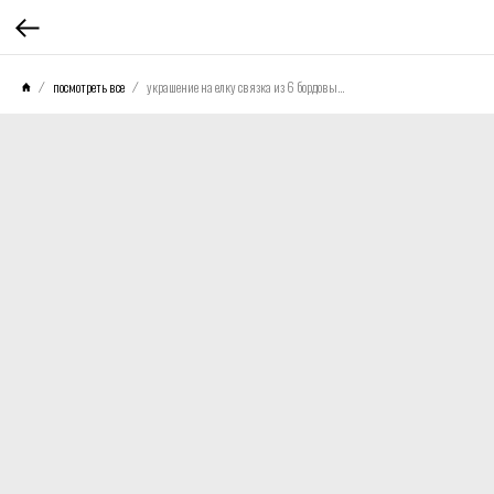
посмотреть все
украшение на елку связка из 6 бордовых шаров (5см)