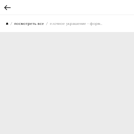
посмотреть все
елочное украшение - формовая птичка синица 11см