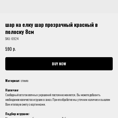
шар на елку шар прозрачный красный в
полоску 8см
SKU:
6924
р.
590
BUY NOW
Материал:
стекло
Наличие:
Свободный остаток елочных украшений постоянно меняется, Вы можете добавить
необходимое количество игрушек в заказ. При его обработке мы уточним наличие и вышлем
Вам итоговую смету с картинками.
Подбор игрушек: